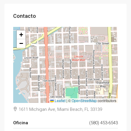
Contacto
+
−
Leaflet
|
©
OpenStreetMap
contributors
1611 Michigan Ave, Miami Beach, FL 33139
Oficina
(580) 453-6543