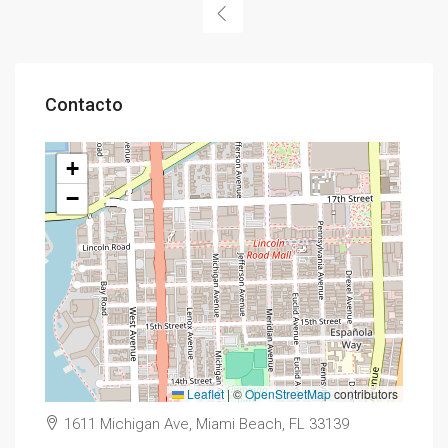
Contacto
+
−
Leaflet
|
©
OpenStreetMap
contributors
1611 Michigan Ave, Miami Beach, FL 33139