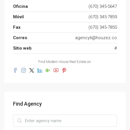
Oficina
(670) 345-5647
Móvil
(670) 345-7859
Fax
(670) 345-7850
Correo
agency6@houzez.co
Sitio web
#
Find Modern House Real Estate on:
Find Agency