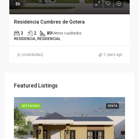
$0
Residencia Cumbres de Gotera
3
2
89
Metros cuadrados
RESIDENCIA, RESIDENCIAL
oswaldodiazj
2 years ago
Featured Listings
DESTACADO
VENTA