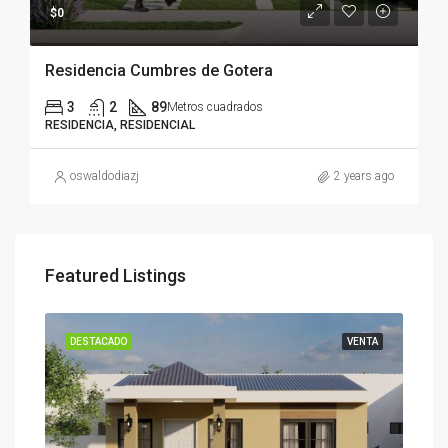
$0
Residencia Cumbres de Gotera
3
2
89
Metros cuadrados
RESIDENCIA, RESIDENCIAL
oswaldodiazj
2 years ago
Featured Listings
DESTACADO
VENTA