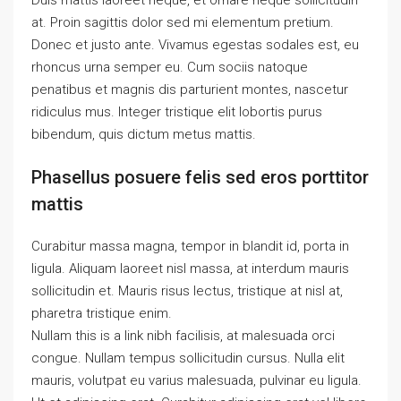
Duis mattis laoreet neque, et ornare neque sollicitudin
at. Proin sagittis dolor sed mi elementum pretium.
Donec et justo ante. Vivamus egestas sodales est, eu
rhoncus urna semper eu. Cum sociis natoque
penatibus et magnis dis parturient montes, nascetur
ridiculus mus. Integer tristique elit lobortis purus
bibendum, quis dictum metus mattis.
Phasellus posuere felis sed eros porttitor
mattis
Curabitur massa magna, tempor in blandit id, porta in
ligula. Aliquam laoreet nisl massa, at interdum mauris
sollicitudin et. Mauris risus lectus, tristique at nisl at,
pharetra tristique enim.
Nullam this is a link nibh facilisis, at malesuada orci
congue. Nullam tempus sollicitudin cursus. Nulla elit
mauris, volutpat eu varius malesuada, pulvinar eu ligula.