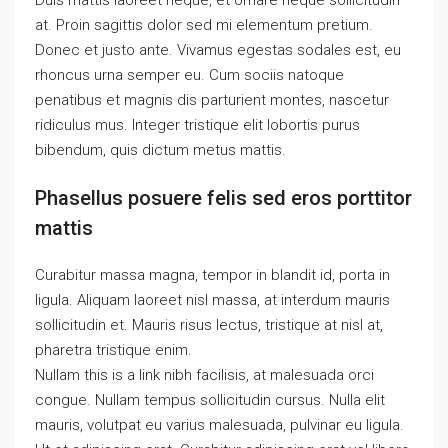
Duis mattis laoreet neque, et ornare neque sollicitudin
at. Proin sagittis dolor sed mi elementum pretium.
Donec et justo ante. Vivamus egestas sodales est, eu
rhoncus urna semper eu. Cum sociis natoque
penatibus et magnis dis parturient montes, nascetur
ridiculus mus. Integer tristique elit lobortis purus
bibendum, quis dictum metus mattis.
Phasellus posuere felis sed eros porttitor
mattis
Curabitur massa magna, tempor in blandit id, porta in
ligula. Aliquam laoreet nisl massa, at interdum mauris
sollicitudin et. Mauris risus lectus, tristique at nisl at,
pharetra tristique enim.
Nullam this is a link nibh facilisis, at malesuada orci
congue. Nullam tempus sollicitudin cursus. Nulla elit
mauris, volutpat eu varius malesuada, pulvinar eu ligula.